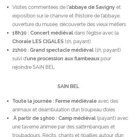
Visites commentées de l
’abbaye de Savigny
et
exposition sur le chanvre et l’histoire de l’abbaye,
ouverture du musée, découverte des vieux métiers
18h30 : Concert médiéval
dans l’église avec la
Chorale LES CIGALES
(1h, payant)
21h00
:
Grand spectacle médiéval
(1h, payant)
suivi d’
une procession aux flambeaux
pour
rejoindre SAIN BEL
SAIN BEL
Toute la journée : Ferme médiévale
avec des
animaux et déambulation d’un troupeau d’oies
À partir de 19h00 : Camp médiéval
(payant) avec
une taverne animée par des saltimbanques et
troubadours. Récits, chants et ripailles autour d’un